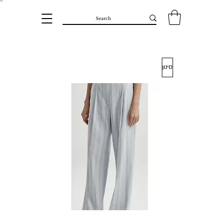
``​
סינון