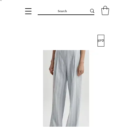
``​
סינון