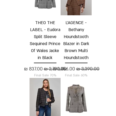
THEO THE
L'AGENCE -
LABEL - Eudora
Bethany
Split Sleeve
Houndstooth
Sequined Prince
Blazer in Dark
Of Wales Jacke
Brown Multi
in Black
Houndstooth
מחיר רגיל
מחיר מבצע
מחיר רגיל
מחיר מבצע
Final Sale 70%
Final Sale 60%