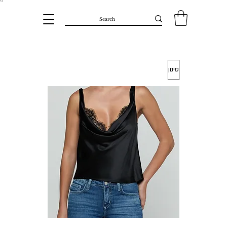
``​
סינון