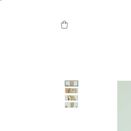
``​
HOME
SHOP BY PRODUCTS