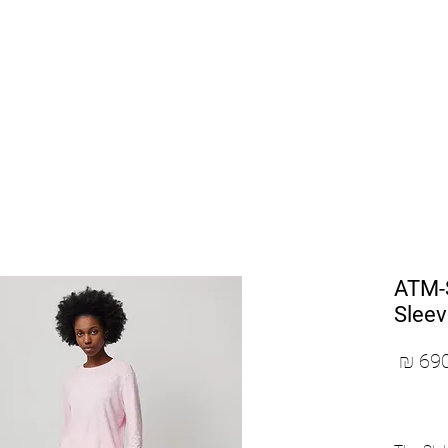
SHOP BY DESIGNERS
NEW COLLECTION
ATM-S
Sleev
מחיר