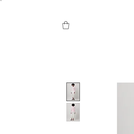
``​
HOME
SHOP BY PRODUCTS