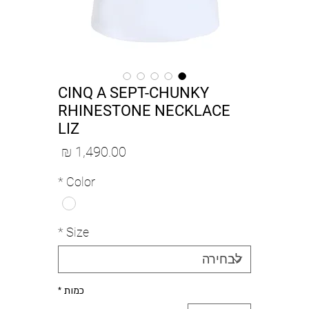
CINQ A SEPT-CHUNKY
RHINESTONE NECKLACE
LIZ
מחיר
*
Color
*
Size
כמות
*