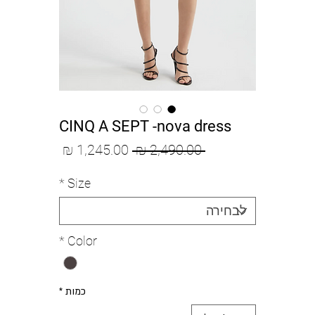
CINQ A SEPT -nova dress
מחיר
מחיר
 ‏2,490.00 ‏₪ 
רגיל
מבצע
*
Size
*
Color
כמות
*