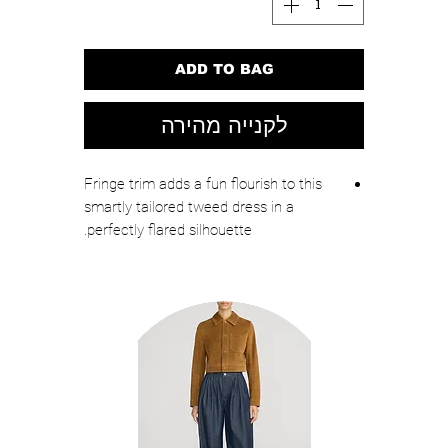
ADD TO BAG
לקנייה מהירה
Fringe trim adds a fun flourish to this
smartly tailored tweed dress in a
perfectly flared silhouette.
34" length; 1/2" fringe (size 8)
Back zip closure
Jewel neck
Short sleeves
Front welt pockets
Lined
77% cotton, 21% polyester, 2% elastane
Dry clean
Imported