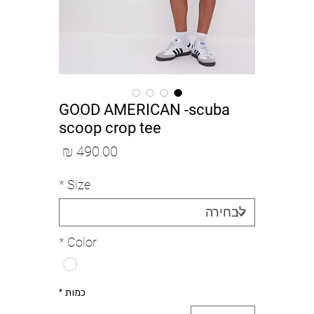
GOOD AMERICAN -scuba
scoop crop tee
מחיר
*
Size
*
Color
כמות
*