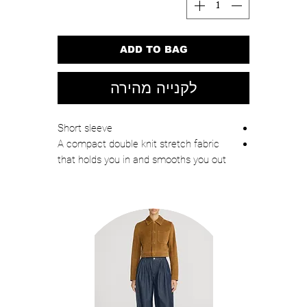
ADD TO BAG
לקנייה מהירה
Short sleeve
A compact double knit stretch fabric
that holds you in and smooths you out
Scoop neck
Cropped
White color
Fabric:
78% Nylon, 22% Elastane
Care:
Dry Clean or Hand Wash Cold
Model size 0 is 5'9 and wearing size XS