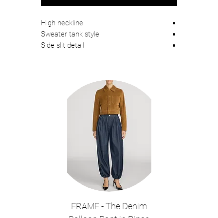
High neckline
Sweater tank style
Side slit detail
60% Cotton, 30% Nylon, 10% Merino
Wool
FRAME - The Denim