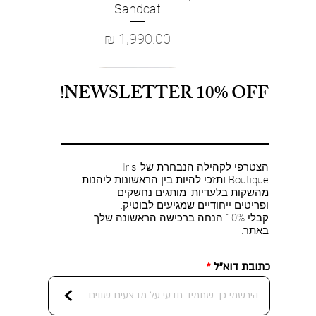
Sandcat
מחיר
NEWSLETTER 10% OFF!
הצטרפי לקהילה הנבחרת של Iris
Boutique ותזכי להיות בין הראשונות ליהנות
מהשקות בלעדיות, מותגים נחשקים
ופריטים ייחודיים שמגיעים לבוטיק.
קבלי 10% הנחה ברכישה הראשונה שלך
באתר.
כתובת דוא"ל
<
L'AGENCE - Paulette Corset Top in
Retrofete- Wrenley Dress in Rose
FRAME - The Poise Top in Rins
L'AGENCE - EVADNE COWL NK
L'AGE
FRAM
Retr
Retro
FRA
תצוגה מהירה
תצוגה מהירה
תצוגה מהירה
תצוגה מהירה