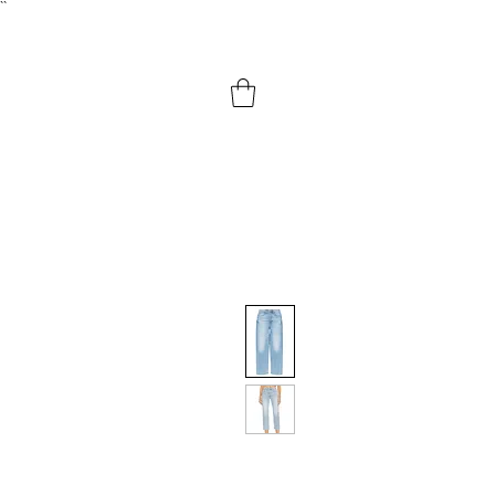
``​
HOME
SHOP BY PRODUCTS