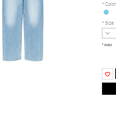
straight
*
Color
Features
wash in 
and a f
*
Size
כמות
*