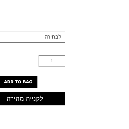
 leg jean with cropped inseam.
 whiskered vintage inspired
rigid denim, a classic button fly,
inished hem.
לבחירה
ADD TO BAG
לקנייה מהירה