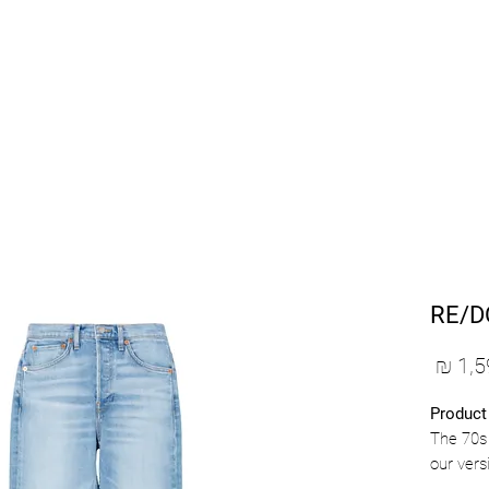
SHOP BY DESIGNERS
NEW COLLECTION
RE/D
מחיר
Product
The 70s 
our vers