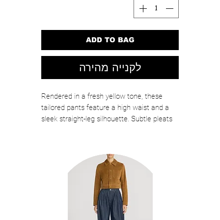
ADD TO BAG
לקנייה מהירה
Rendered in a fresh yellow tone, these
tailored pants feature a high waist and a
sleek straight-leg silhouette. Subtle pleats
add depth, while the precise cut ensures a
polished finish.