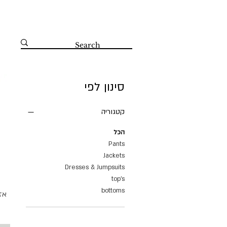
קדושי השואה 67 הרצליה 09-8804560
סינון לפי
קטגוריה
הכל
Pants
Jackets
Dresses & Jumpsuits
top's
bottoms
אז