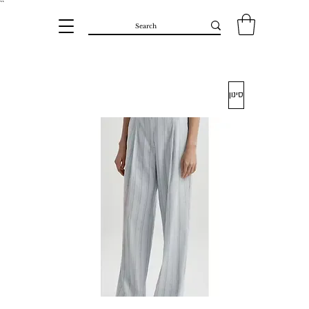
``​
סינון