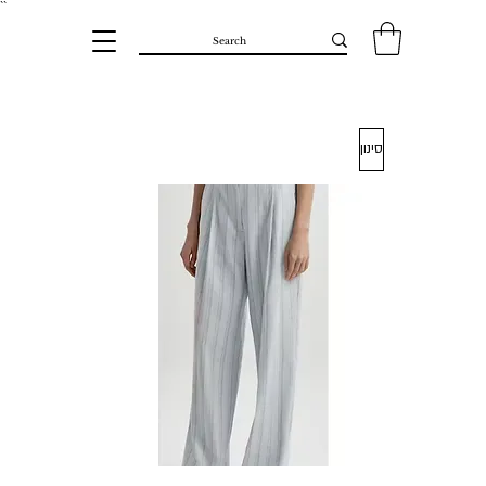
``​
סינון