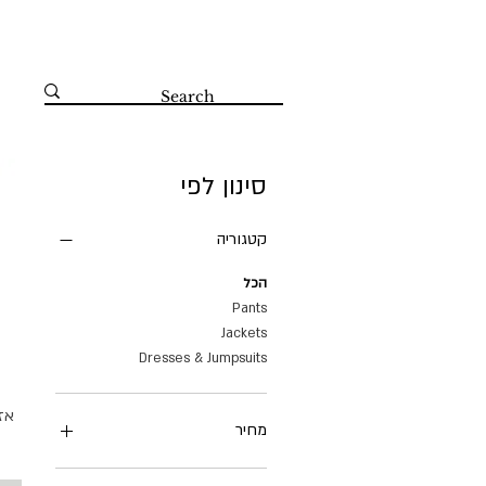
קדושי השואה 67 הרצליה 09-8804560
סינון לפי
קטגוריה
הכל
Pants
Jackets
Dresses & Jumpsuits
אז
מחיר