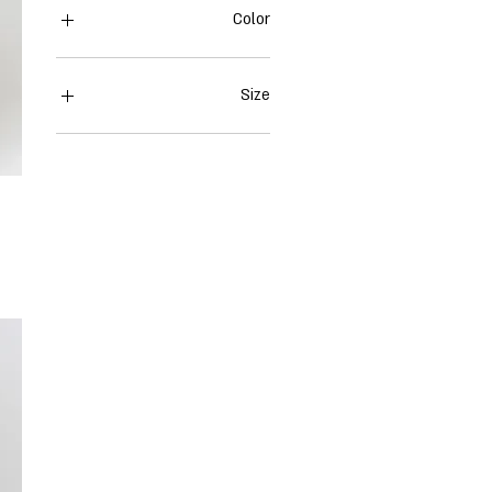
Color
Size
00
0
2
4
6
8
10
L
M
S
XS