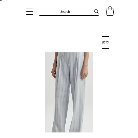
``​
סינון