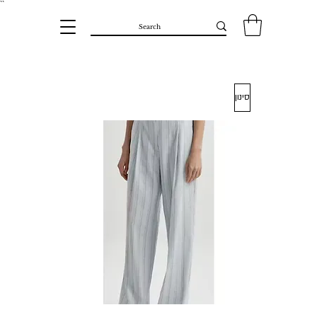
``​
סינון