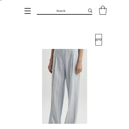
``​
סינון