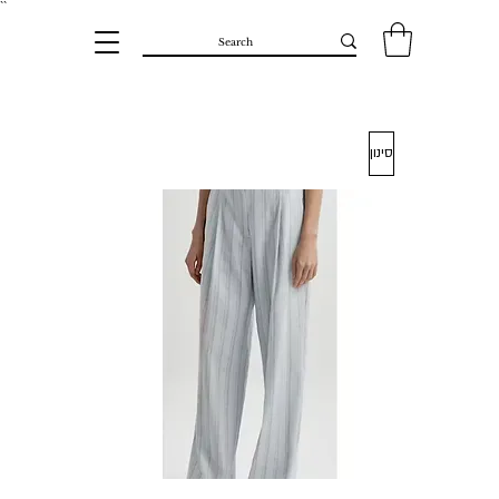
``​
סינון