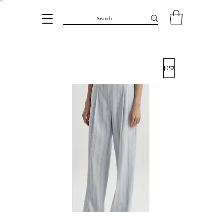
``​
סינון