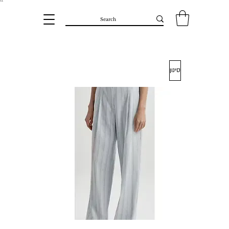
``​
סינון