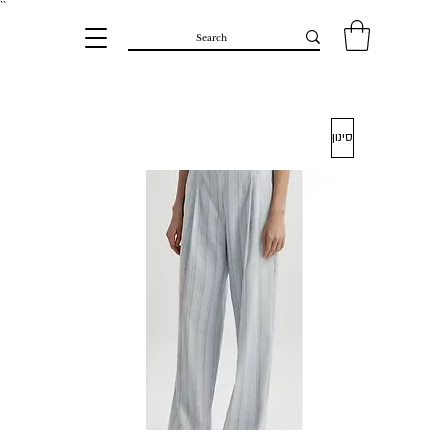
``​
סינון