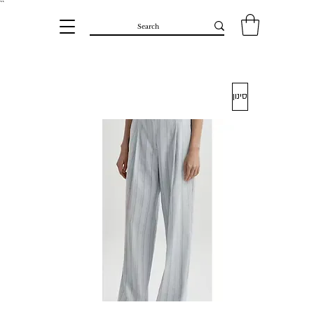
``​
סינון