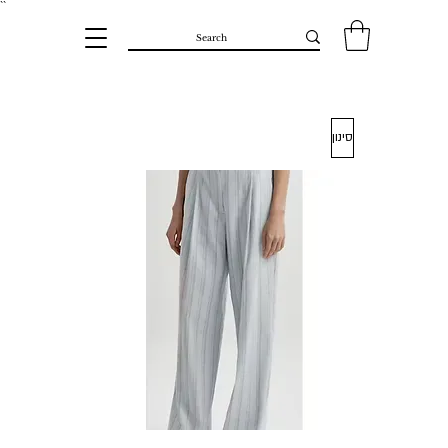
``​
סינון