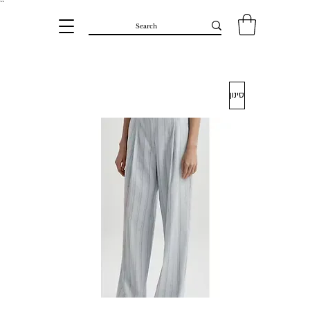
``​
סינון