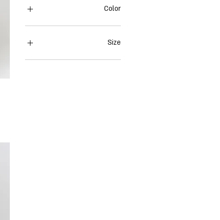
Color
Size
00
0
2
4
6
8
10
L
M
S
XS