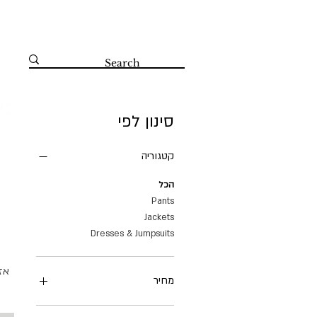
קדושי השואה 67 הרצליה 09-8804560
סינון לפי
קטגוריה
הכל
Pants
Jackets
Dresses & Jumpsuits
אז
מחיר