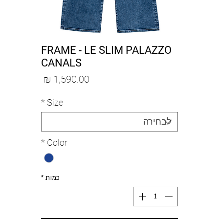
FRAME - LE SLIM PALAZZO
CANALS
מחיר
*
Size
*
Color
כמות
*