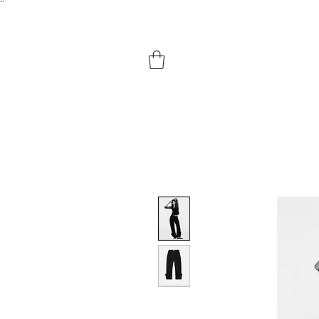
``​
HOME
SHOP BY PRODUCTS