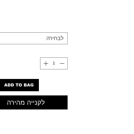
odies a nonchalant attitude that
strong with a flared utilitarian-
 detail. The tab should top your
 footwear (they'll be looking).
לבחירה
ADD TO BAG
לקנייה מהירה