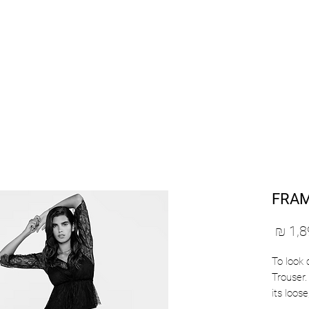
SHOP BY DESIGNERS
NEW COLLECTION
FRAM
מחיר
To look 
Trouser.
its loose