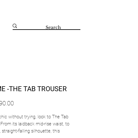
קדושי השואה 67 הרצליה 09-8804560
E -THE TAB TROUSER
chic without trying, look to The Tab
 From its laidback mid-rise waist, to
, straight-falling silhouette, this