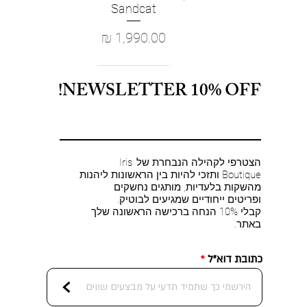
Sandcat
מחיר
NEWSLETTER 10% OFF!
הצטרפי לקהילה הנבחרת של Iris
Boutique ותזכי להיות בין הראשונות ליהנות
מהשקות בלעדיות, מותגים נחשקים
ופריטים ייחודיים שמגיעים לבוטיק.
קבלי 10% הנחה ברכישה הראשונה שלך
באתר.
כתובת דוא"ל
<
L'AGENCE - Paulette Corset Top in
Retrofete- Wrenley Dress in Rose
FRAME - The Poise Top in Rins
L'AGENCE - EVADNE COWL NK
L'AGE
FRAM
Retr
Retro
FRA
תצוגה מהירה
תצוגה מהירה
תצוגה מהירה
תצוגה מהירה