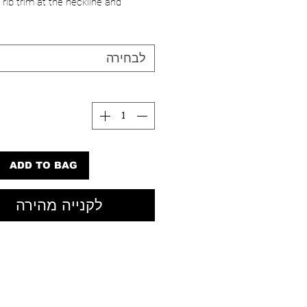
 rib trim at the neckline and
or a classic ringer finish. Clean,
לבחירה
litary Multi
an Only
00% Cotton
21.25" Long From Shoulder
l is wearing a size small and is
ight.
 WS26JTE001-MILM
ADD TO BAG
לקנייה מהירה