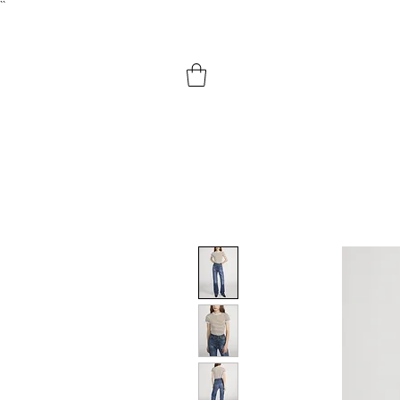
``​
HOME
SHOP BY PRODUCTS