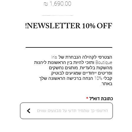
מחיר
NEWSLETTER 10% OFF!
הצטרפי לקהילה הנבחרת של Iris
Boutique ותזכי להיות בין הראשונות ליהנות
מהשקות בלעדיות, מותגים נחשקים
ופריטים ייחודיים שמגיעים לבוטיק.
קבלי 10% הנחה ברכישה הראשונה שלך
באתר.
כתובת דוא"ל
<
MOTHER- The Itty Bitty Ringer in
Mother - THE DODGER SKIMP
FRAME - The Offshore Pant in
FRAME - The Ranger Pant in
FRAM
L'A
Mot
Moth
F
תצוגה מהירה
תצוגה מהירה
תצוגה מהירה
תצוגה מהירה
CUFF in MOSHPIT MEMORIES
Terrace
Rinse
Fluff
wash