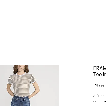
SHOP BY DESIGNERS
NEW COLLECTION
FRAME
Tee in
מחיר
A fitted
with fin