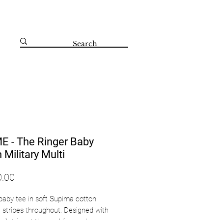
קדושי השואה 67 הרצליה 09-8804560
 - The Ringer Baby
 Military Multi
 baby tee in soft Supima cotton
e stripes throughout. Designed with