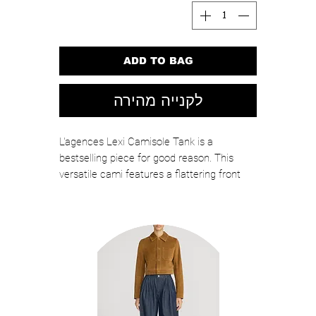
ADD TO BAG
לקנייה מהירה
L'agences Lexi Camisole Tank is a
bestselling piece for good reason. This
versatile cami features a flattering front
and back v-neckline, adjustable cami
straps, and a relaxed bias-cut silhouette
that can be left out or tucked in. Crafted
from luxurious pearl-toned silk, you'll love
wearing this easy cami with slim vintage
jeans or dressing it up with wide-leg pants
and a blazer for a night out.
Color: Pearl