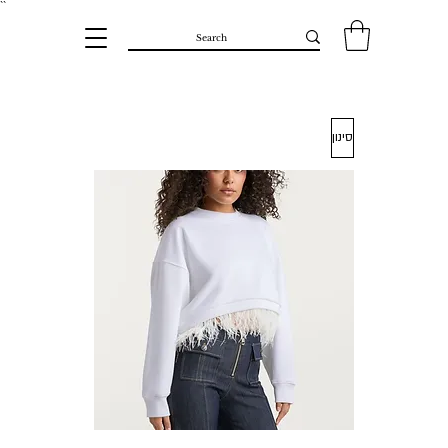
``​
סינון