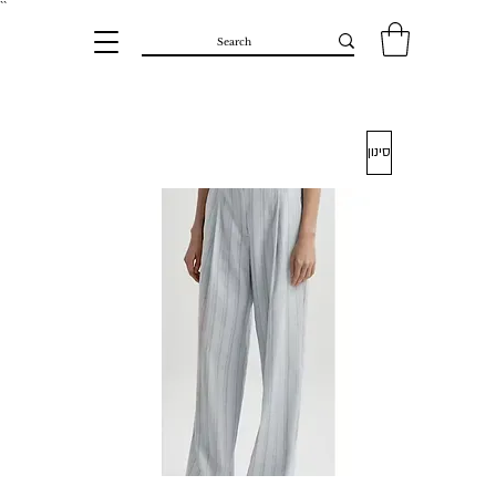
``​
סינון