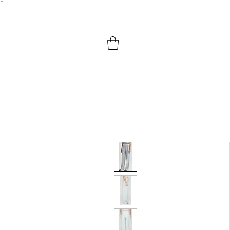
``​
HOME
SHOP BY PRODUCTS