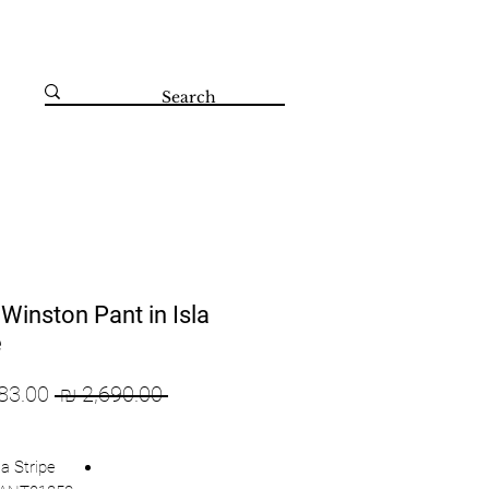
קדושי השואה 67 הרצליה 09-8804560
 Winston Pant in Isla
e
מחיר
 ‏2,690.00 ‏₪ 
רגיל
la Stripe