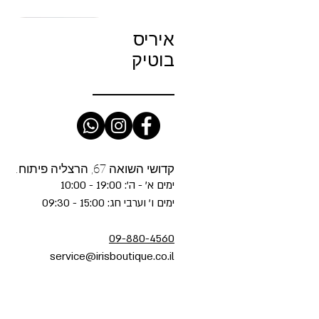
איריס
בוטיק
קדושי השואה 67, הרצליה פיתוח.
ימים א' - ה': 19:00 - 10:00
ימים ו' וערבי חג: 15:00 - 09:30
09-880-4560
service@irisboutique.co.il
NCE - Cody Cropped Barrel-
E - The Slip Dress in Light
ofete- Cyra Sequin Dress in
fete- Safie Dress in Truffle
ME - The Gray in Dodger
תצוגה מהירה
תצוגה מהירה
תצוגה מהירה
תצוגה מהירה
תצוגה מהירה
g Jean in Brown/Natural
Offset Hem
Tiger Multi
Glace
מחיר
Contrast
מחיר
מחיר
מחיר