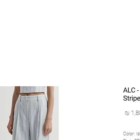
SHOP BY DESIGNERS
NEW COLLECTION
ALC -
Strip
מחיר
מבצע
Color: Is