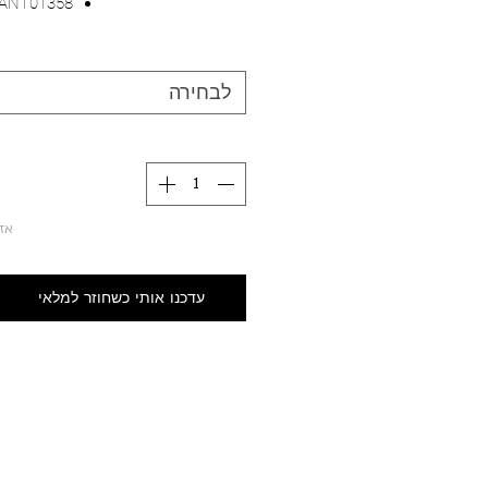
PANT01358
לבחירה
אז
עדכנו אותי כשחוזר למלאי