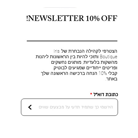
NEWSLETTER 10% OFF!
הצטרפי לקהילה הנבחרת של Iris
Boutique ותזכי להיות בין הראשונות ליהנות
מהשקות בלעדיות, מותגים נחשקים
ופריטים ייחודיים שמגיעים לבוטיק.
קבלי 10% הנחה ברכישה הראשונה שלך
באתר.
כתובת דוא"ל
<
L'AGENCE - Paulette Corset Top in
Retrofete- Wrenley Dress in Rose
FRAME - The Poise Top in Rins
L'AGENCE - EVADNE COWL NK
L'AGE
FRAM
Retr
Retro
FRA
תצוגה מהירה
תצוגה מהירה
תצוגה מהירה
תצוגה מהירה
Brown Floral Tapestry
TANK W/ BR in Black
Le
מחיר
מחיר
מחיר
מחיר