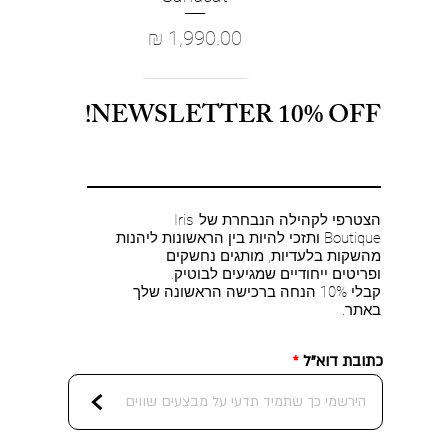
מחיר
NEWSLETTER 10% OFF!
הצטרפי לקהילה הנבחרת של Iris
Boutique ותזכי להיות בין הראשונות ליהנות
מהשקות בלעדיות, מותגים נחשקים
ופריטים ייחודיים שמגיעים לבוטיק.
קבלי 10% הנחה ברכישה הראשונה שלך
באתר.
כתובת דוא"ל
<
L'AGENCE - Paulette Corset Top in
Retrofete- Wrenley Dress in Rose
FRAME - The Poise Top in Rins
L'AGENCE - EVADNE COWL NK
L'AGE
FRAM
Retr
Retro
FRA
תצוגה מהירה
תצוגה מהירה
תצוגה מהירה
תצוגה מהירה
Brown Floral Tapestry
TANK W/ BR in Black
Le