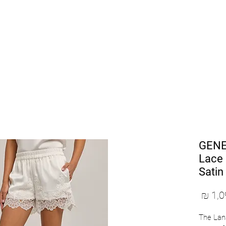
SHOP BY DESIGNERS
NEW COLLECTION
GENE
Lace
Satin
מחיר
The La