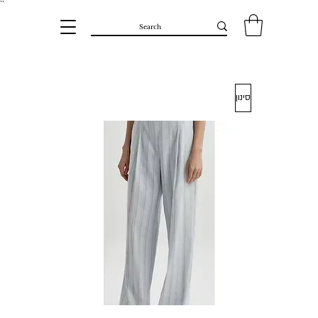
``​
סינון