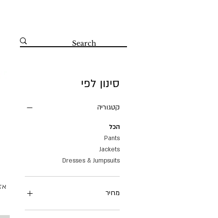
קדושי השואה 67 הרצליה 09-8804560
סינון לפי
קטגוריה
הכל
Pants
Jackets
Dresses & Jumpsuits
אז
מחיר