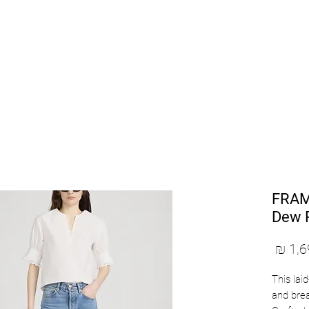
SHOP BY DESIGNERS
NEW COLLECTION
1490 F
Dew 
מחיר
This lai
and brea