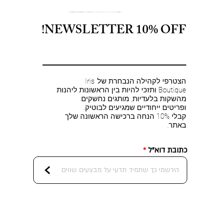
NEWSLETTER 10% OFF!
הצטרפי לקהילה הנבחרת של Iris
Boutique ותזכי להיות בין הראשונות ליהנות
מהשקות בלעדיות, מותגים נחשקים
ופריטים ייחודיים שמגיעים לבוטיק.
קבלי 10% הנחה ברכישה הראשונה שלך
באתר.
כתובת דוא"ל
<
MOTHER- The Itty Bitty Ringer in
Mother - THE DODGER SKIMP
FRAME - The Offshore Pant in
FRAME - The Ranger Pant in
FRAM
L'A
Mot
Moth
F
תצוגה מהירה
תצוגה מהירה
תצוגה מהירה
תצוגה מהירה
CUFF in MOSHPIT MEMORIES
Terrace
Rinse
Fluff
wash
מחיר
מחיר
מחיר