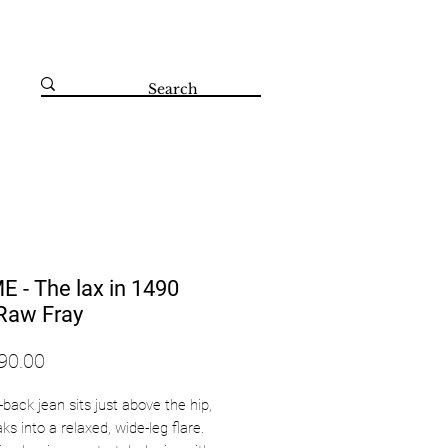
קדושי השואה 67 הרצליה 09-8804560
RAME - The lax in
Raw Fray
d-back jean sits just above the hip,
ks into a relaxed, wide-leg flare.