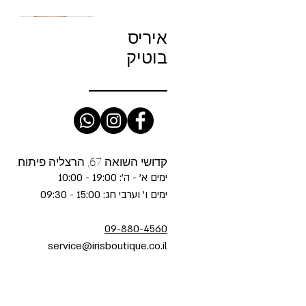
איריס
בוטיק
קדושי השואה 67, הרצליה פיתוח.
ימים א' - ה': 19:00 - 10:00
ימים ו' וערבי חג: 15:00 - 09:30
09-880-4560
service@irisboutique.co.il
E - The Poise Top in Rins
GENCE - EVADNE COWL NK
her - THE WEEKENDER in
er - The Kick It in Bitchin
RAME - The Bow Crop in
תצוגה מהירה
תצוגה מהירה
תצוגה מהירה
תצוגה מהירה
תצוגה מהירה
Kicks And Riffs wash
TANK W/ BR in Black
Sandcat
מחיר
מחיר
מחיר
מחיר
מחיר