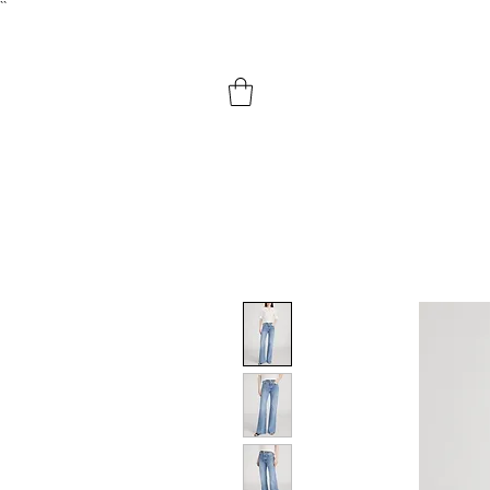
``​
HOME
SHOP BY PRODUCTS