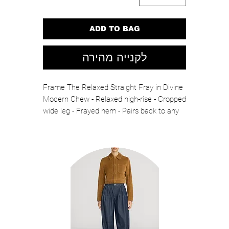
ADD TO BAG
לקנייה מהירה
Frame The Relaxed Straight Fray in Divine
Modern Chew - Relaxed high-rise - Cropped
wide leg - Frayed hem - Pairs back to any
look Sizing note: this style runs generous.
We recommend taking a size down.