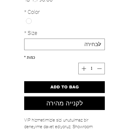
*
Color
*
Size
כמות
*
ADD TO BAG
לקנייה מהירה
VIP hizmetimizle sizi unutulmaz bir
deneyime davet ediyoruz. Showroom