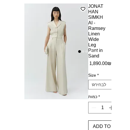
JONAT
HAN
SIMKH
AI -
Ramsey
Linen
Wide
Leg
Pant in
Sand
מחיר
‏1,890.00 ‏₪
Size
*
*
כמות
ADD TO BAG