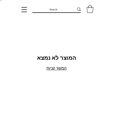
``​
המוצר לא נמצא
המשך קניות