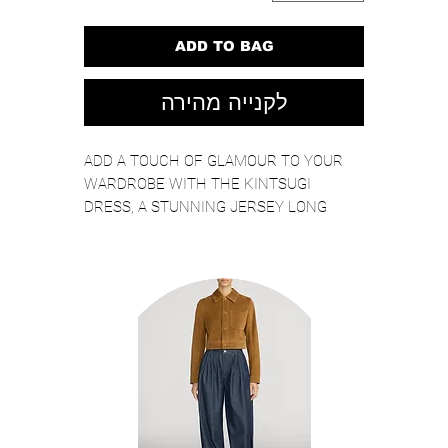
ADD TO BAG
לקנייה מהירה
ADD A TOUCH OF GLAMOUR TO YOUR
WARDROBE WITH THE KINTSUGI
DRESS, A STUNNING JERSEY LONG
DRESS WITH JEWEL INSERTS.
Si